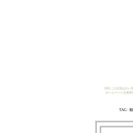
[PR] この広告は
ホームページを更新
TAG :